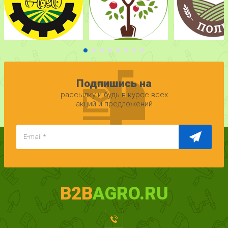
Подпишись на
рассылку и будь в курсе всех
акций и предложений
B2B
AGRO.RU